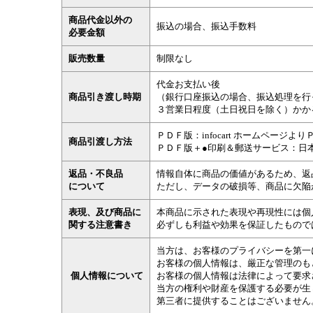
商品代金以外の
振込の場合、振込手数料
必要金額
販売数量
制限なし
代金お支払い後
商品引き渡し時期
（銀行口座振込の場合、振込処理を行
３営業日程度（土日祝日を除く）かか
ＰＤＦ版：infocart ホームページ
商品引渡し方法
ＰＤＦ版＋●印刷＆郵送サービス：日
返品・不良品
情報自体に商品の価値があるため、返
について
ただし、データの破損等、商品に欠陥
表現、及び商品に
本商品に示された表現や再現性には個
関する注意書き
必ずしも利益や効果を保証したもので
当方は、お客様のプライバシーを第一
お客様の個人情報は、厳正な管理のも
個人情報について
お客様の個人情報は法律によって要求
当方の権利や財産を保護する必要が生
第三者に提供することはございません