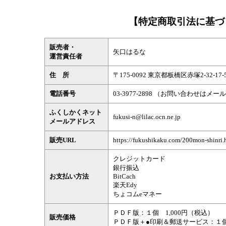
【特定商取引法に基づ
販売者・
矢口はるな
運営責任者
住 所
〒175-0092 東京都板橋区赤塚2-32-17-5
電話番号
03-3977-2898 （お問い合わせは
ふくしかくネット
fukusi-n@lilac.ocn.ne.jp
メールアドレス
販売URL
https://fukushikaku.com/200mon-shinri.
クレジットカード
銀行振込
お支払い方法
BitCach
楽天Edy
ちょコムeマネー
ＰＤＦ版：１個 1,000円（税込）
販売価格
ＰＤＦ版＋●印刷＆郵送サービス：１個 