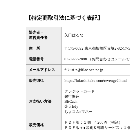
【特定商取引法に基づく表記】
販売者・
矢口はるな
運営責任者
住 所
〒175-0092 東京都板橋区赤塚2-32-17-5
電話番号
03-3977-2898 （お問合わせはメ
メールアドレス
fukusi-n@lilac.ocn.ne.jp
販売URL
https://fukushikaku.com/revenge2.html
クレジットカード
銀行振込
お支払い方法
BitCach
楽天Edy
ちょコムeマネー
ＰＤＦ版：１個 4,200円（税込）
販売価格
ＰＤＦ版＋●印刷＆郵送サービス：１個 