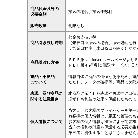
商品代金以外の
振込の場合、振込手数料
必要金額
販売数量
制限なし
代金お支払い後
商品引き渡し時期
（銀行口座振込の場合、振込処理を行
３営業日程度（土日祝日を除く）かか
ＰＤＦ版：infocart ホームページ
商品引渡し方法
ＰＤＦ版＋●印刷＆郵送サービス：日
返品・不良品
情報自体に商品の価値があるため、返
について
ただし、データの破損等、商品に欠陥
表現、及び商品に
本商品に示された表現や再現性には個
関する注意書き
必ずしも利益や効果を保証したもので
当方は、お客様のプライバシーを第一
お客様の個人情報は、厳正な管理のも
個人情報について
お客様の個人情報は法律によって要求
当方の権利や財産を保護する必要が生
第三者に提供することはございません