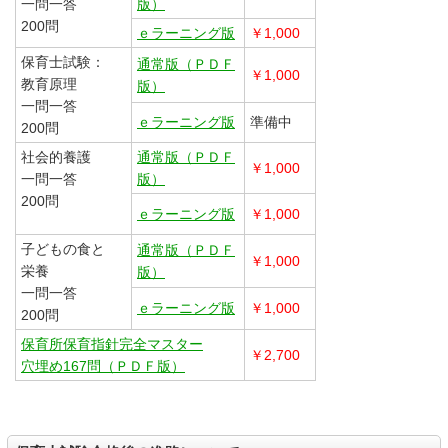
一問一答
版）
200問
ｅラーニング版
￥1,000
保育士試験：
通常版（ＰＤＦ
￥1,000
教育原理
版）
一問一答
ｅラーニング版
準備中
200問
社会的養護
通常版（ＰＤＦ
￥1,000
一問一答
版）
200問
ｅラーニング版
￥1,000
子どもの食と
通常版（ＰＤＦ
￥1,000
栄養
版）
一問一答
ｅラーニング版
￥1,000
200問
保育所保育指針完全マスター
￥2,700
穴埋め167問（ＰＤＦ版）