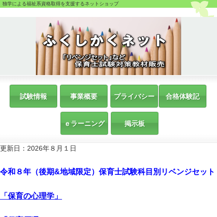
独学による福祉系資格取得を支援するネットショップ
試験情報
事業概要
プライバシー
合格体験記
ｅラーニング
掲示板
更新日：2026年８月１日
令和８年（後期&地域限定）保育士試験科目別リベンジセット
「保育の心理学」